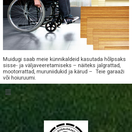
Muidugi saab meie künnikaldeid kasutada hõlpsaks
sisse- ja väljaveeretamiseks – näiteks jalgrattad,
mootorrattad, muruniidukid ja kärud – Teie garaaži
või hoiuruumi.
Menu