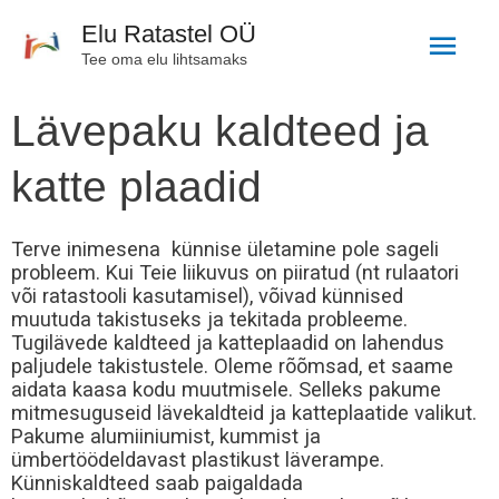
Skip
Main
Elu Ratastel OÜ
to
Tee oma elu lihtsamaks
Men
content
Lävepaku kaldteed ja
katte plaadid
Terve inimesena künnise ületamine pole sageli
probleem. Kui Teie liikuvus on piiratud (nt rulaatori
või ratastooli kasutamisel), võivad künnised
muutuda takistuseks ja tekitada probleeme.
Tugilävede kaldteed ja katteplaadid on lahendus
paljudele takistustele. Oleme rõõmsad, et saame
aidata kaasa kodu muutmisele. Selleks pakume
mitmesuguseid lävekaldteid ja katteplaatide valikut.
Pakume alumiiniumist, kummist ja
ümbertöödeldavast plastikust läverampe.
Künniskaldteed saab paigaldada