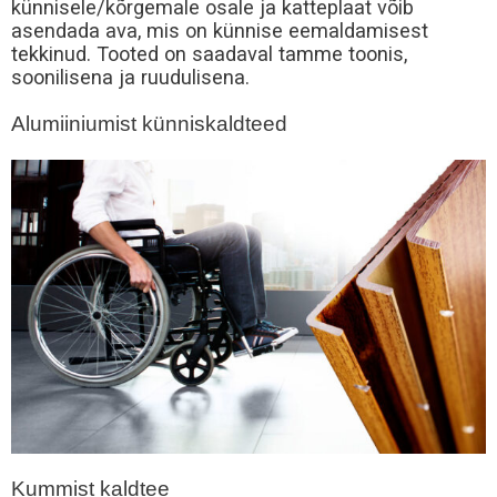
künnisele/kõrgemale osale ja katteplaat võib
asendada ava, mis on künnise eemaldamisest
tekkinud. Tooted on saadaval tamme toonis,
soonilisena ja ruudulisena.
Alumiiniumist künniskaldteed
Kummist kaldtee