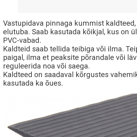
Vastupidava pinnaga kummist kaldteed, 
elutuba. Saab kasutada kõikjal, kus on 
PVC-vabad.
Kaldteid saab tellida teibiga või ilma. T
paigal, ilma et peaksite põrandale või l
reguleerida noa või saega.
Kaldteed on saadaval kõrgustes vahemi
kasutada ka õues.