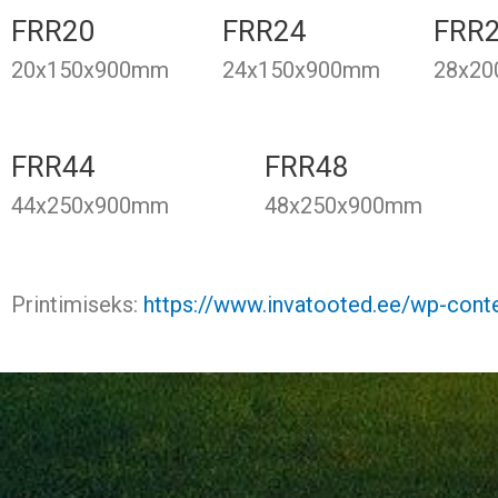
FRR20
FRR24
FRR
20x150x900mm
24x150x900mm
28x2
FRR44
FRR48
44x250x900mm
48x250x900mm
Printimiseks:
https://www.invatooted.ee/wp-cont