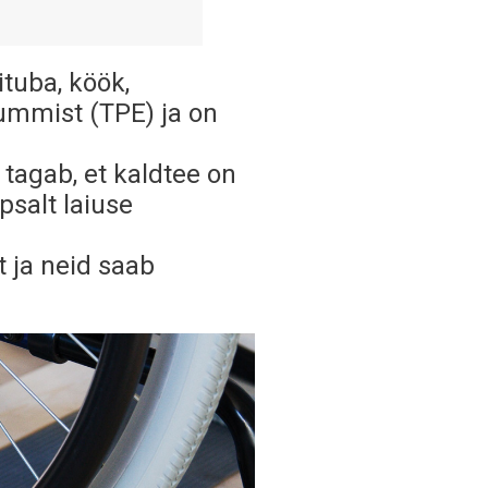
tuba, köök,
kummist (TPE) ja on
 tagab, et kaldtee on
psalt laiuse
 ja neid saab