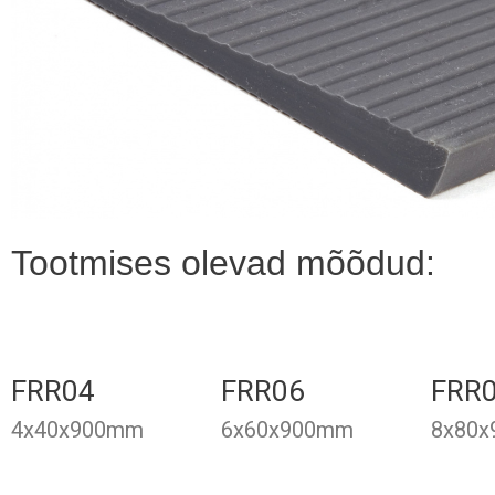
Tootmises olevad mõõdud:
FRR04
FRR06
FRR
4x40x900mm
6x60x900mm
8x80