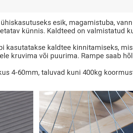
ühiskasutuseks esik, magamistuba, vanni
ületatav künnis. Kaldteed on valmistatud 
eipi kasutatakse kaldtee kinnitamiseks, mis
ävele kruvima või puurima. Rampe saab hõl
kus 4-60mm, taluvad kuni 400kg koormust