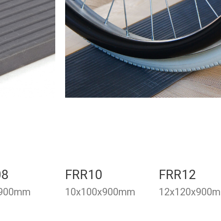
08
FRR10
FRR12
x900mm
10x100x900mm
12x120x900