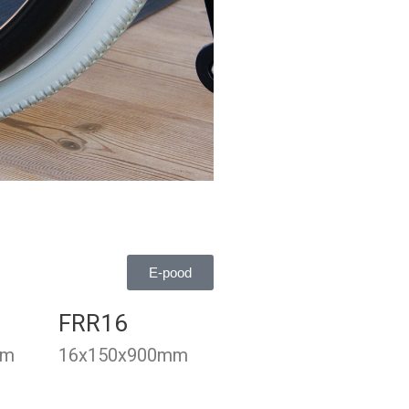
E-pood
FRR16
mm
16x150x900mm