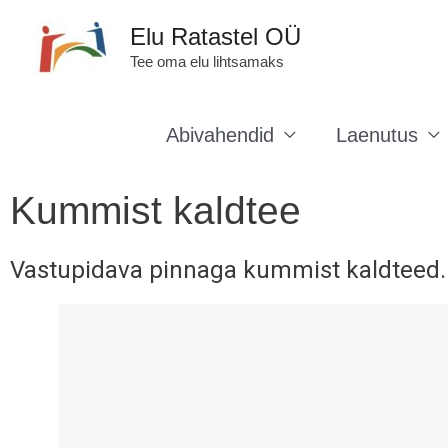
Skip
Elu Ratastel OÜ
to
Tee oma elu lihtsamaks
content
Abivahendid
Laenutus
Kummist kaldtee
Vastupidava pinnaga kummist kaldteed.