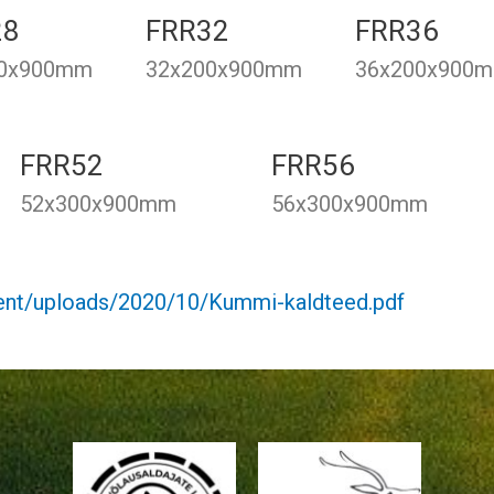
28
FRR32
FRR36
00x900mm
32x200x900mm
36x200x900
FRR52
FRR56
52x300x900mm
56x300x900mm
ent/uploads/2020/10/Kummi-kaldteed.pdf